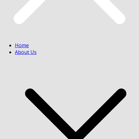
Home
About Us