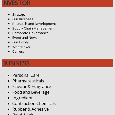
INVESTOR
Strategy
Our Business
Research and Development
Supply Chain Management
Corporate Governance
Event and News
Our Hisoty
What News
Carrers
BUSINESS
Personal Care
Pharmaceuticals
Flavour & Fragrance
Food and Beverage
Ingredient
Contruction Chemicals
Rubber & Adhesive
Paint & Ink