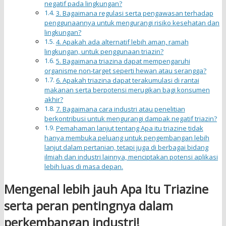
negatif pada lingkungan?
3. Bagaimana regulasi serta pengawasan terhadap
penggunaannya untuk mengurangi risiko kesehatan dan
lingkungan?
4. Apakah ada alternatif lebih aman, ramah
lingkungan, untuk penggunaan triazin?
5. Bagaimana triazina dapat mempengaruhi
organisme non-target seperti hewan atau serangga?
6. Apakah triazina dapat terakumulasi di rantai
makanan serta berpotensi merugikan bagi konsumen
akhir?
7. Bagaimana cara industri atau penelitian
berkontribusi untuk mengurangi dampak negatif triazin?
Pemahaman lanjut tentang Apa itu triazine tidak
hanya membuka peluang untuk pengembangan lebih
lanjut dalam pertanian, tetapi juga di berbagai bidang
ilmiah dan industri lainnya, menciptakan potensi aplikasi
lebih luas di masa depan.
Mengenal lebih jauh Apa Itu Triazine
serta peran pentingnya dalam
perkembangan industri!