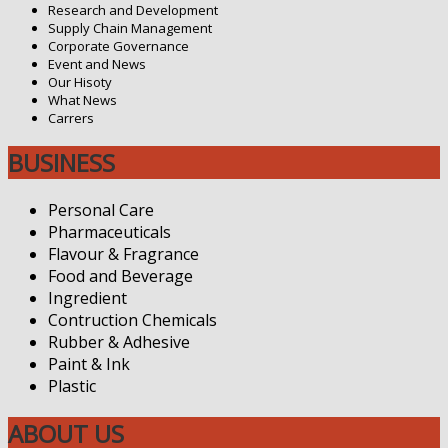
Research and Development
Supply Chain Management
Corporate Governance
Event and News
Our Hisoty
What News
Carrers
BUSINESS
Personal Care
Pharmaceuticals
Flavour & Fragrance
Food and Beverage
Ingredient
Contruction Chemicals
Rubber & Adhesive
Paint & Ink
Plastic
ABOUT US