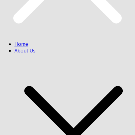
Home
About Us