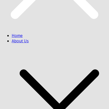
Home
About Us