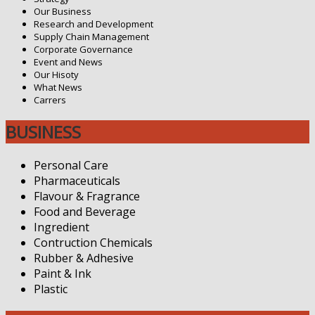
Our Business
Research and Development
Supply Chain Management
Corporate Governance
Event and News
Our Hisoty
What News
Carrers
BUSINESS
Personal Care
Pharmaceuticals
Flavour & Fragrance
Food and Beverage
Ingredient
Contruction Chemicals
Rubber & Adhesive
Paint & Ink
Plastic