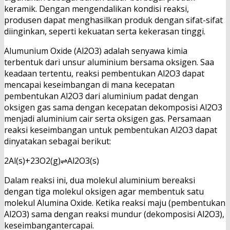
keramik. Dengan mengendalikan kondisi reaksi,
produsen dapat menghasilkan produk dengan sifat-sifat
diinginkan, seperti kekuatan serta kekerasan tinggi.
Alumunium Oxide (Al2O3) adalah senyawa kimia
terbentuk dari unsur aluminium bersama oksigen. Saa
keadaan tertentu, reaksi pembentukan Al2O3 dapat
mencapai keseimbangan di mana kecepatan
pembentukan Al2O3 dari aluminium padat dengan
oksigen gas sama dengan kecepatan dekomposisi Al2O3
menjadi aluminium cair serta oksigen gas. Persamaan
reaksi keseimbangan untuk pembentukan Al2O3 dapat
dinyatakan sebagai berikut:
2
A
l
(
s
)
+
2
3
O
2
(
g
)
⇌
A
l
2
O
3
(
s
)
Dalam reaksi ini, dua molekul aluminium bereaksi
dengan tiga molekul oksigen agar membentuk satu
molekul Alumina Oxide. Ketika reaksi maju (pembentukan
Al2O3) sama dengan reaksi mundur (dekomposisi Al2O3),
keseimbangantercapai.