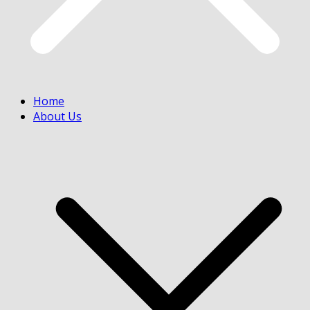
Home
About Us