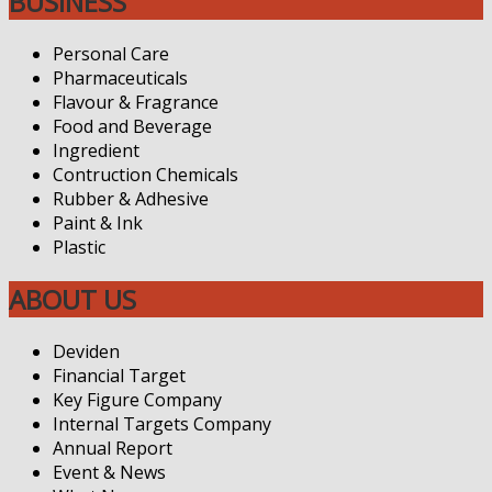
BUSINESS
Personal Care
Pharmaceuticals
Flavour & Fragrance
Food and Beverage
Ingredient
Contruction Chemicals
Rubber & Adhesive
Paint & Ink
Plastic
ABOUT US
Deviden
Financial Target
Key Figure Company
Internal Targets Company
Annual Report
Event & News