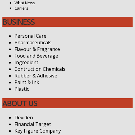
What News
Carrers
BUSINESS
Personal Care
Pharmaceuticals
Flavour & Fragrance
Food and Beverage
Ingredient
Contruction Chemicals
Rubber & Adhesive
Paint & Ink
Plastic
ABOUT US
Deviden
Financial Target
Key Figure Company