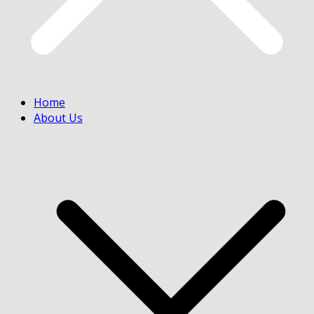
Home
About Us