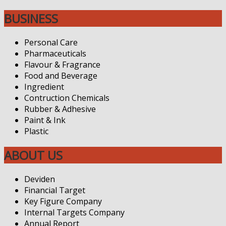
BUSINESS
Personal Care
Pharmaceuticals
Flavour & Fragrance
Food and Beverage
Ingredient
Contruction Chemicals
Rubber & Adhesive
Paint & Ink
Plastic
ABOUT US
Deviden
Financial Target
Key Figure Company
Internal Targets Company
Annual Report