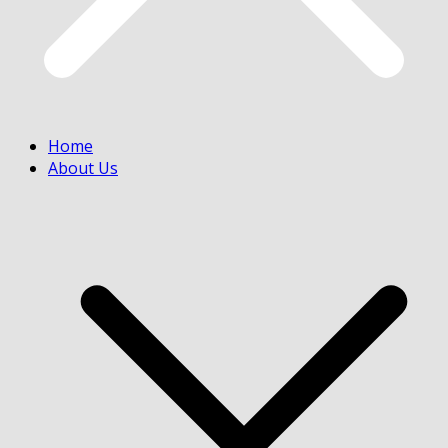
Home
About Us