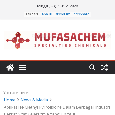
Skip
Minggu, Agustus 2, 2026
to
Terbaru:
Apa Itu Disodium Phosphate
content
Jual Dibasic Ester
Jual Lanolin Anhydrous
Jual Sodium Alginate
Jual Benzalkonium Chloride
You are here:
Home
News & Media
Aplikasi N-Methyl Pyrrolidone Dalam Berbagai Industri
Berkat Sifat Pelarutnya Yang Unggul