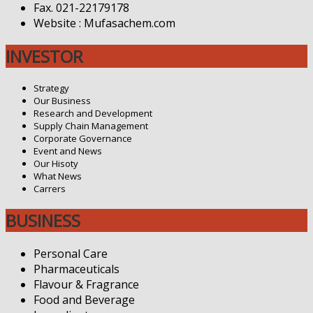
Fax. 021-22179178
Website : Mufasachem.com
INVESTOR
Strategy
Our Business
Research and Development
Supply Chain Management
Corporate Governance
Event and News
Our Hisoty
What News
Carrers
BUSINESS
Personal Care
Pharmaceuticals
Flavour & Fragrance
Food and Beverage