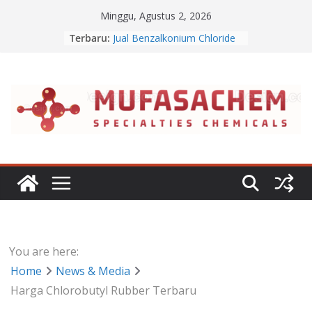
Skip
Minggu, Agustus 2, 2026
to
Terbaru:
Jual Benzalkonium Chloride
content
Apa Itu Disodium Phosphate
Jual Dibasic Ester
Jual Lanolin Anhydrous
Jual Sodium Alginate
You are here:
Home
News & Media
Harga Chlorobutyl Rubber Terbaru