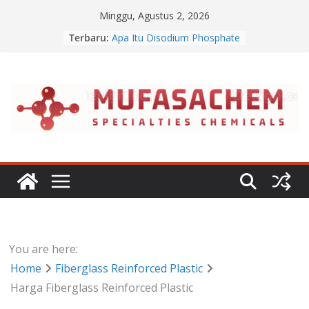
Skip
Minggu, Agustus 2, 2026
to
Terbaru:
Apa Itu Disodium Phosphate
content
Jual Dibasic Ester
Jual Lanolin Anhydrous
Jual Sodium Alginate
Jual Benzalkonium Chloride
You are here:
Home
Fiberglass Reinforced Plastic
Harga Fiberglass Reinforced Plastic