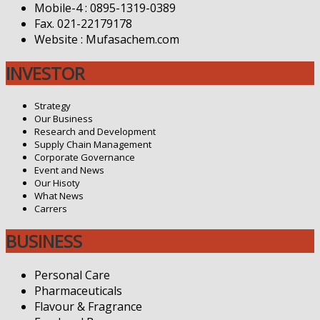
Mobile-4 : 0895-1319-0389
Fax. 021-22179178
Website : Mufasachem.com
INVESTOR
Strategy
Our Business
Research and Development
Supply Chain Management
Corporate Governance
Event and News
Our Hisoty
What News
Carrers
BUSINESS
Personal Care
Pharmaceuticals
Flavour & Fragrance