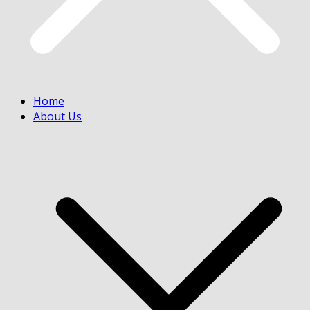
Home
About Us