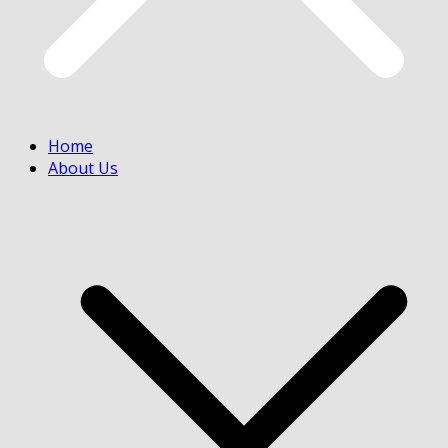
Home
About Us