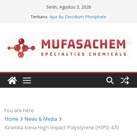
Skip
Senin, Agustus 3, 2026
to
Terbaru:
Apa Itu Disodium Phosphate
content
Jual Dibasic Ester
Jual Lanolin Anhydrous
Jual Sodium Alginate
Jual Benzalkonium Chloride
You are here:
Home
News & Media
Kinetika kimia High Impact Polystyrene (HIPS) 470