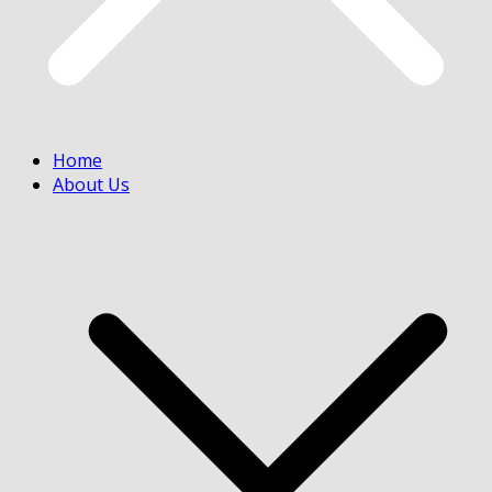
Home
About Us