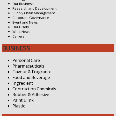
Our Business
Research and Development
Supply Chain Management
Corporate Governance
Event and News
Our Hisoty
What News
Carrers
BUSINESS
Personal Care
Pharmaceuticals
Flavour & Fragrance
Food and Beverage
Ingredient
Contruction Chemicals
Rubber & Adhesive
Paint & Ink
Plastic