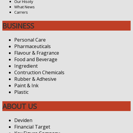
Our Hisoty
What News
Carrers
BUSINESS
Personal Care
Pharmaceuticals
Flavour & Fragrance
Food and Beverage
Ingredient
Contruction Chemicals
Rubber & Adhesive
Paint & Ink
Plastic
ABOUT US
Deviden
Financial Target