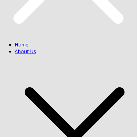
Home
About Us