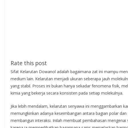
Rate this post
Sifat Kelarutan Dowanol adalah bagaimana zat ini mampu menun
medium lain. Kelarutan menjadi ukuran seberapa jauh molekuln
yang stabil. Proses ini bukan hanya sekadar fenomena fisik, m
kimia yang bekerja secara konsisten pada setiap molekulnya.
Jika lebih mendalam, kelarutan senyawa ini menggambarkan kara
memungkinkan adanya keseimbangan antara bagian polar dan no
membangun interaksi. Inilah membuat pembahasan mengenai sifa
karena ia memperlihatkan bagaimana sains menjelaskan harmoni