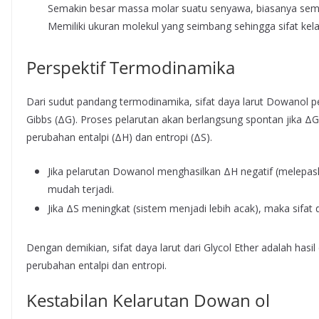
Semakin besar massa molar suatu senyawa, biasanya sema
Memiliki ukuran molekul yang seimbang sehingga sifat kelar
Perspektif Termodinamika
Dari sudut pandang termodinamika, sifat daya larut Dowanol p
Gibbs (ΔG). Proses pelarutan akan berlangsung spontan jika ΔG b
perubahan entalpi (ΔH) dan entropi (ΔS).
Jika pelarutan Dowanol menghasilkan ΔH negatif (melepas
mudah terjadi.
Jika ΔS meningkat (sistem menjadi lebih acak), maka sifat 
Dengan demikian, sifat daya larut dari Glycol Ether adalah has
perubahan entalpi dan entropi.
Kestabilan Kelarutan Dowan ol