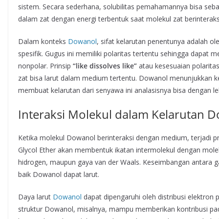
sistem. Secara sederhana, solubilitas pemahamannya bisa sebaga
dalam zat dengan energi terbentuk saat molekul zat berinteraks
Dalam konteks
Dowanol
, sifat kelarutan penentunya adalah o
spesifik. Gugus ini memiliki polaritas tertentu sehingga dapa
nonpolar. Prinsip
“like dissolves like”
atau kesesuaian polarit
zat bisa larut dalam medium tertentu. Dowanol menunjukkan ke
membuat kelarutan dari senyawa ini analasisnya bisa dengan l
Interaksi Molekul dalam Kelarutan 
Ketika molekul Dowanol berinteraksi dengan medium, terjadi pr
Glycol Ether akan membentuk ikatan intermolekul dengan molek
hidrogen, maupun gaya van der Waals. Keseimbangan antara ga
baik Dowanol dapat larut.
Daya larut
Dowanol
dapat dipengaruhi oleh distribusi elektron
struktur Dowanol, misalnya, mampu memberikan kontribusi pad