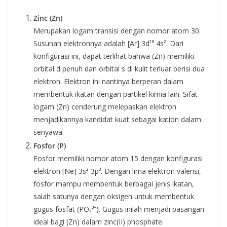
Zinc (Zn)
Merupakan logam transisi dengan nomor atom 30.
Susunan elektronnya adalah [Ar] 3d¹⁰ 4s². Dari
konfigurasi ini, dapat terlihat bahwa (Zn) memiliki
orbital d penuh dan orbital s di kulit terluar berisi dua
elektron. Elektron ini nantinya berperan dalam
membentuk ikatan dengan partikel kimia lain. Sifat
logam (Zn) cenderung melepaskan elektron
menjadikannya kandidat kuat sebagai kation dalam
senyawa.
Fosfor (P)
Fosfor memiliki nomor atom 15 dengan konfigurasi
elektron [Ne] 3s² 3p³. Dengan lima elektron valensi,
fosfor mampu membentuk berbagai jenis ikatan,
salah satunya dengan oksigen untuk membentuk
gugus fosfat (PO₄³⁻). Gugus inilah menjadi pasangan
ideal bagi (Zn) dalam zinc(II) phosphate.