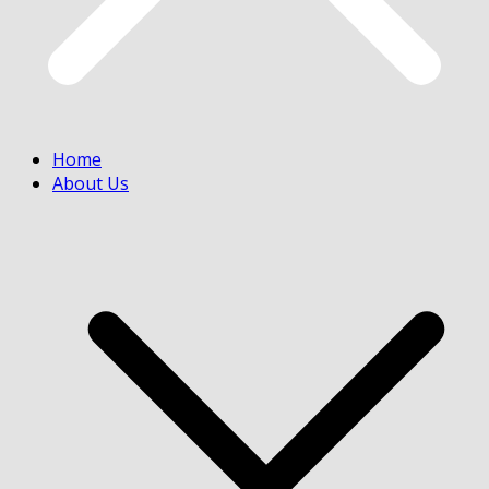
Home
About Us