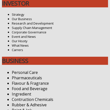
INVESTOR
Strategy
Our Business
Research and Development
Supply Chain Management
Corporate Governance
Event and News
Our Hisoty
What News
Carrers
BUSINESS
Personal Care
Pharmaceuticals
Flavour & Fragrance
Food and Beverage
Ingredient
Contruction Chemicals
Rubber & Adhesive