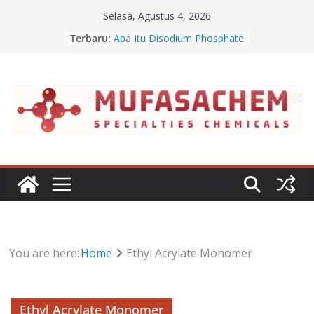
Skip
Selasa, Agustus 4, 2026
to
Terbaru:
Apa Itu Disodium Phosphate
content
Jual Dibasic Ester
Jual Lanolin Anhydrous
Jual Sodium Alginate
Jual Benzalkonium Chloride
You are here:
Home
Ethyl Acrylate Monomer
Ethyl Acrylate Monomer