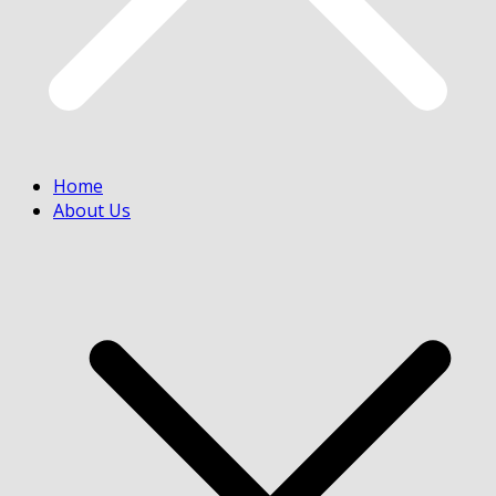
Home
About Us