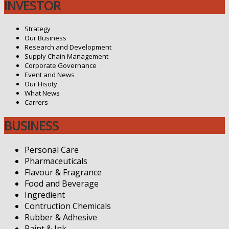
INVESTOR
Strategy
Our Business
Research and Development
Supply Chain Management
Corporate Governance
Event and News
Our Hisoty
What News
Carrers
BUSINESS
Personal Care
Pharmaceuticals
Flavour & Fragrance
Food and Beverage
Ingredient
Contruction Chemicals
Rubber & Adhesive
Paint & Ink