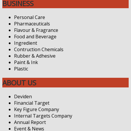
BUSINESS
Personal Care
Pharmaceuticals
Flavour & Fragrance
Food and Beverage
Ingredient
Contruction Chemicals
Rubber & Adhesive
Paint & Ink
Plastic
ABOUT US
Deviden
Financial Target
Key Figure Company
Internal Targets Company
Annual Report
Event & News