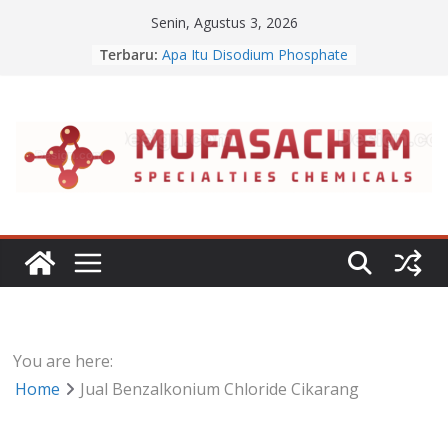
Skip
Senin, Agustus 3, 2026
to
Terbaru:
Apa Itu Disodium Phosphate
content
Jual Dibasic Ester
Jual Lanolin Anhydrous
Jual Sodium Alginate
Jual Benzalkonium Chloride
You are here:
Home
Jual Benzalkonium Chloride Cikarang