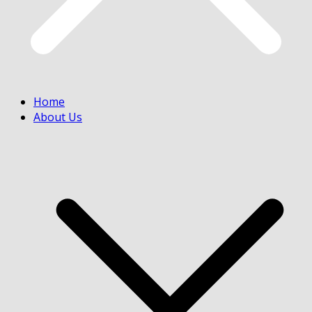
Home
About Us