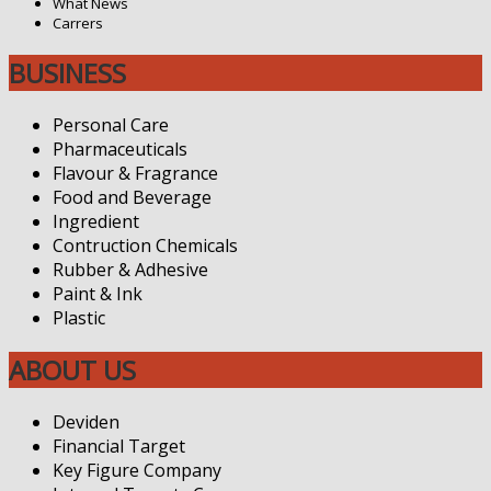
What News
Carrers
BUSINESS
Personal Care
Pharmaceuticals
Flavour & Fragrance
Food and Beverage
Ingredient
Contruction Chemicals
Rubber & Adhesive
Paint & Ink
Plastic
ABOUT US
Deviden
Financial Target
Key Figure Company