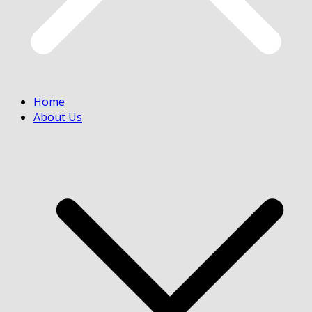
Home
About Us