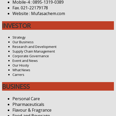
Mobile-4 : 0895-1319-0389
Fax. 021-22179178
Website : Mufasachem.com
INVESTOR
Strategy
Our Business
Research and Development
Supply Chain Management
Corporate Governance
Event and News
Our Hisoty
What News
Carrers
BUSINESS
Personal Care
Pharmaceuticals
Flavour & Fragrance
Food and Beverage