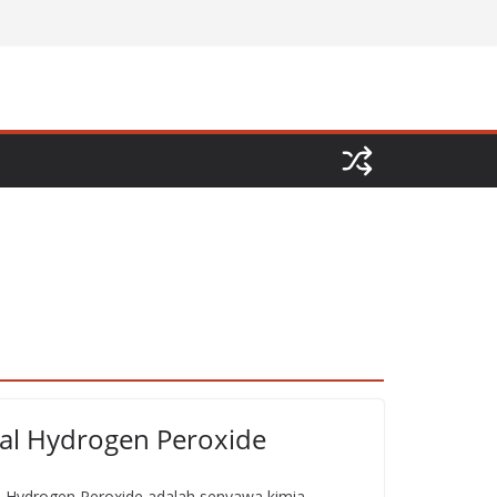
ual Hydrogen Peroxide
l Hydrogen Peroxide adalah senyawa kimia