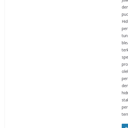
den
puc
Hid
per
tun
ble
ter
spe
pro
ole
per
den
hid
sta
per
ter