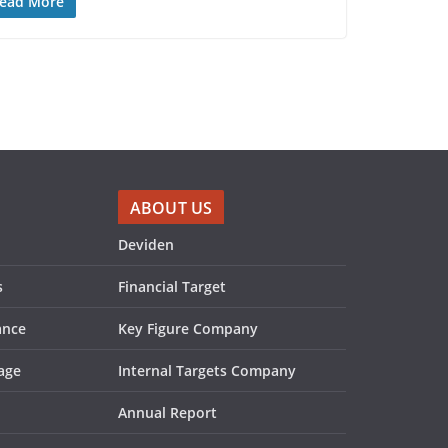
ead More
ABOUT US
Deviden
s
Financial Target
ance
Key Figure Company
age
Internal Targets Company
Annual Report