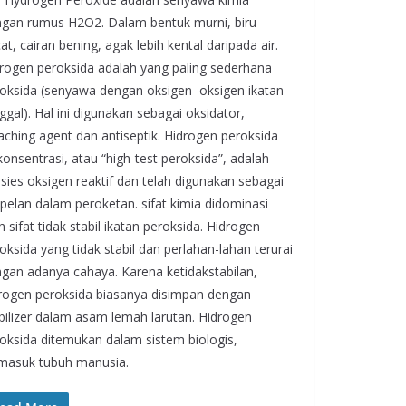
gan rumus H2O2. Dalam bentuk murni, biru
at, cairan bening, agak lebih kental daripada air.
rogen peroksida adalah yang paling sederhana
oksida (senyawa dengan oksigen–oksigen ikatan
ggal). Hal ini digunakan sebagai oksidator,
aching agent dan antiseptik. Hidrogen peroksida
konsentrasi, atau “high-test peroksida”, adalah
sies oksigen reaktif dan telah digunakan sebagai
pelan dalam peroketan. sifat kimia didominasi
h sifat tidak stabil ikatan peroksida. Hidrogen
oksida yang tidak stabil dan perlahan-lahan terurai
gan adanya cahaya. Karena ketidakstabilan,
rogen peroksida biasanya disimpan dengan
bilizer dalam asam lemah larutan. Hidrogen
oksida ditemukan dalam sistem biologis,
masuk tubuh manusia.