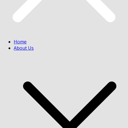
Home
About Us