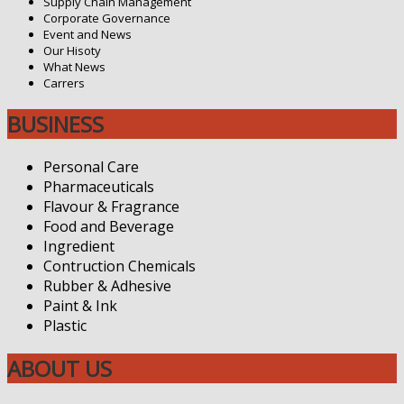
Supply Chain Management
Corporate Governance
Event and News
Our Hisoty
What News
Carrers
BUSINESS
Personal Care
Pharmaceuticals
Flavour & Fragrance
Food and Beverage
Ingredient
Contruction Chemicals
Rubber & Adhesive
Paint & Ink
Plastic
ABOUT US