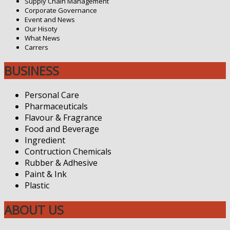
Supply Chain Management
Corporate Governance
Event and News
Our Hisoty
What News
Carrers
BUSINESS
Personal Care
Pharmaceuticals
Flavour & Fragrance
Food and Beverage
Ingredient
Contruction Chemicals
Rubber & Adhesive
Paint & Ink
Plastic
ABOUT US