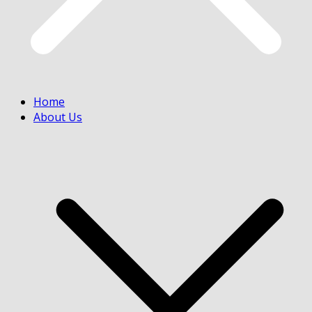
Home
About Us