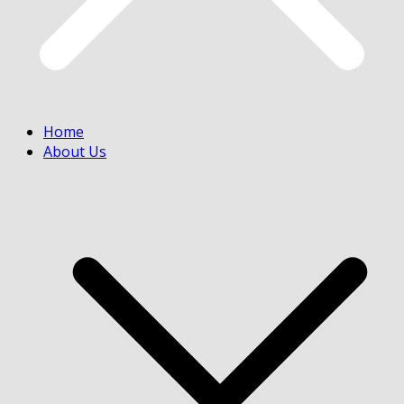
Home
About Us