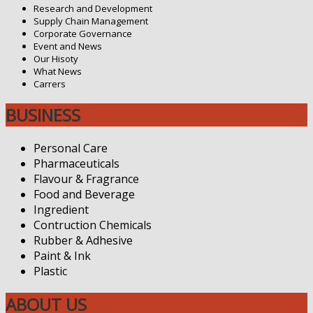
Research and Development
Supply Chain Management
Corporate Governance
Event and News
Our Hisoty
What News
Carrers
BUSINESS
Personal Care
Pharmaceuticals
Flavour & Fragrance
Food and Beverage
Ingredient
Contruction Chemicals
Rubber & Adhesive
Paint & Ink
Plastic
ABOUT US