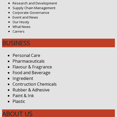
Research and Development
Supply Chain Management
Corporate Governance
Event and News
Our Hisoty
What News
Carrers
BUSINESS
Personal Care
Pharmaceuticals
Flavour & Fragrance
Food and Beverage
Ingredient
Contruction Chemicals
Rubber & Adhesive
Paint & Ink
Plastic
ABOUT US