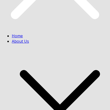
Home
About Us