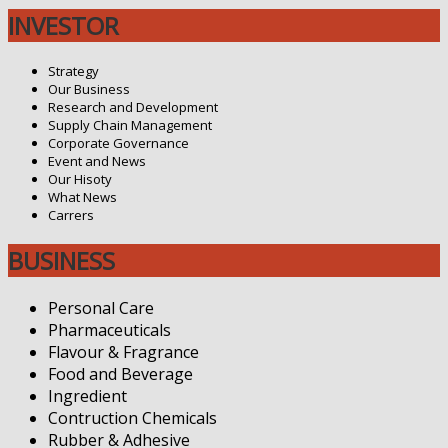
INVESTOR
Strategy
Our Business
Research and Development
Supply Chain Management
Corporate Governance
Event and News
Our Hisoty
What News
Carrers
BUSINESS
Personal Care
Pharmaceuticals
Flavour & Fragrance
Food and Beverage
Ingredient
Contruction Chemicals
Rubber & Adhesive