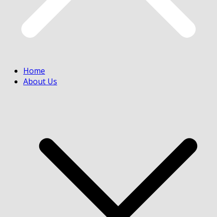
Home
About Us