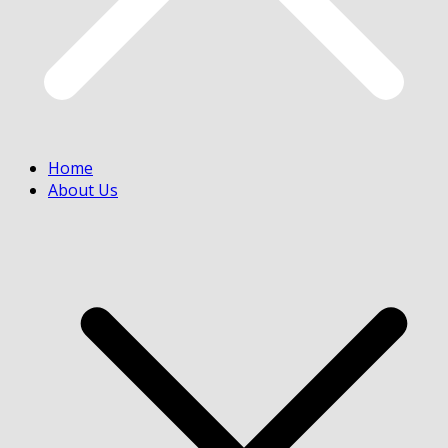
Home
About Us