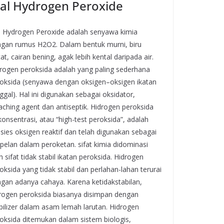
ual Hydrogen Peroxide
l Hydrogen Peroxide adalah senyawa kimia
gan rumus H2O2. Dalam bentuk murni, biru
at, cairan bening, agak lebih kental daripada air.
rogen peroksida adalah yang paling sederhana
oksida (senyawa dengan oksigen–oksigen ikatan
ggal). Hal ini digunakan sebagai oksidator,
aching agent dan antiseptik. Hidrogen peroksida
konsentrasi, atau “high-test peroksida”, adalah
sies oksigen reaktif dan telah digunakan sebagai
pelan dalam peroketan. sifat kimia didominasi
h sifat tidak stabil ikatan peroksida. Hidrogen
oksida yang tidak stabil dan perlahan-lahan terurai
gan adanya cahaya. Karena ketidakstabilan,
rogen peroksida biasanya disimpan dengan
bilizer dalam asam lemah larutan. Hidrogen
oksida ditemukan dalam sistem biologis,