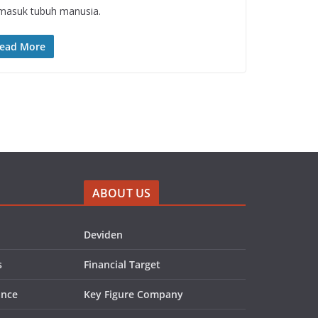
masuk tubuh manusia.
ead More
ABOUT US
Deviden
s
Financial Target
ance
Key Figure Company