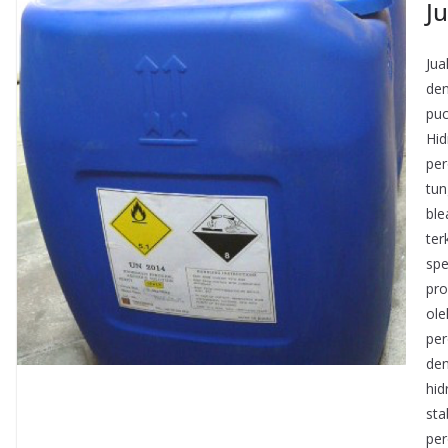
J
Jua
den
puc
Hid
per
tun
ble
ter
spe
pro
ole
per
den
hid
sta
per