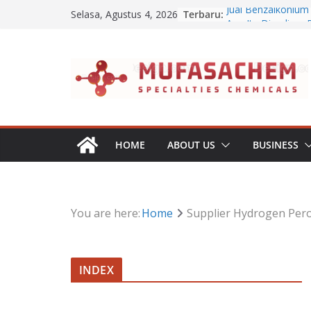
Skip
Terbaru:
Jual Benzalkonium 
Selasa, Agustus 4, 2026
to
Apa Itu Disodium 
Jual Dibasic Ester
content
Jual Lanolin Anhyd
Jual Sodium Algina
HOME
ABOUT US
BUSINESS
You are here:
Home
Supplier Hydrogen Pero
INDEX