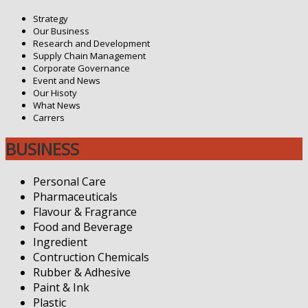
Strategy
Our Business
Research and Development
Supply Chain Management
Corporate Governance
Event and News
Our Hisoty
What News
Carrers
BUSINESS
Personal Care
Pharmaceuticals
Flavour & Fragrance
Food and Beverage
Ingredient
Contruction Chemicals
Rubber & Adhesive
Paint & Ink
Plastic