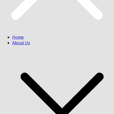
Home
About Us