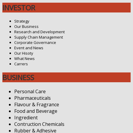
INVESTOR
Strategy
Our Business
Research and Development
Supply Chain Management
Corporate Governance
Event and News
Our Hisoty
What News
Carrers
BUSINESS
Personal Care
Pharmaceuticals
Flavour & Fragrance
Food and Beverage
Ingredient
Contruction Chemicals
Rubber & Adhesive