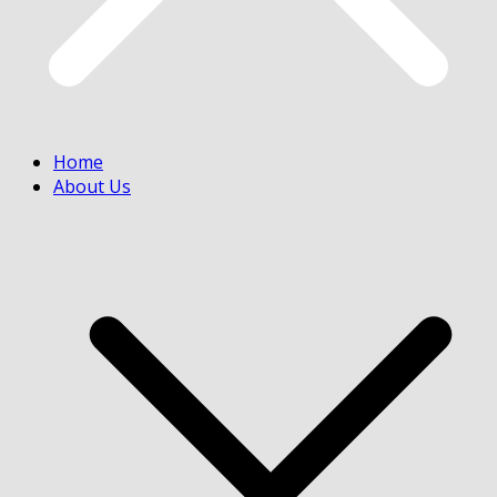
Home
About Us