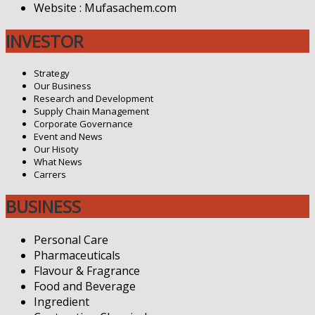
Website : Mufasachem.com
INVESTOR
Strategy
Our Business
Research and Development
Supply Chain Management
Corporate Governance
Event and News
Our Hisoty
What News
Carrers
BUSINESS
Personal Care
Pharmaceuticals
Flavour & Fragrance
Food and Beverage
Ingredient