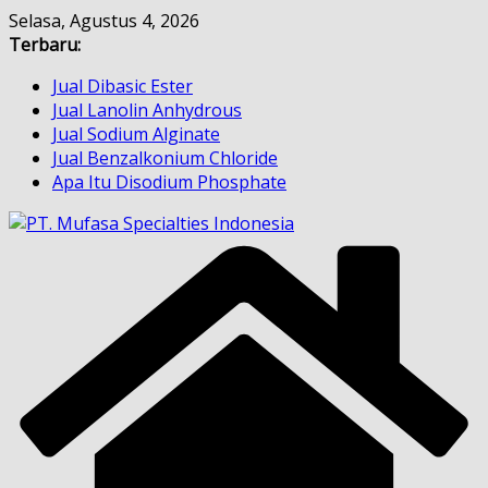
Skip
Selasa, Agustus 4, 2026
to
Terbaru:
content
Jual Dibasic Ester
Jual Lanolin Anhydrous
Jual Sodium Alginate
Jual Benzalkonium Chloride
Apa Itu Disodium Phosphate