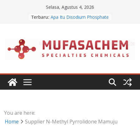
Skip
Selasa, Agustus 4, 2026
to
Terbaru:
Apa Itu Disodium Phosphate
content
Jual Dibasic Ester
Jual Lanolin Anhydrous
Jual Sodium Alginate
Jual Benzalkonium Chloride
You are here:
Home
Supplier N-Methyl Pyrrolidone Mamuju