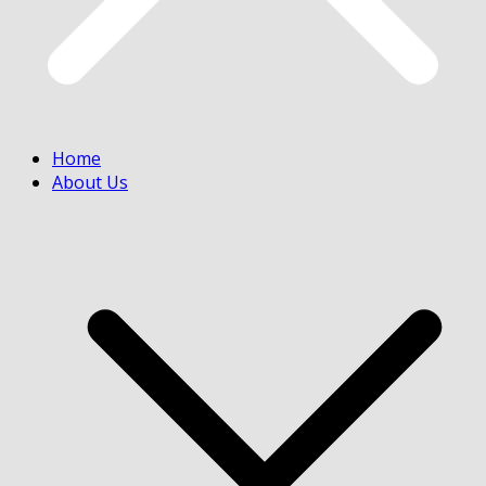
Home
About Us