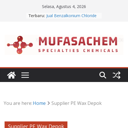
Skip
Selasa, Agustus 4, 2026
to
Terbaru:
Jual Benzalkonium Chloride
content
Apa Itu Disodium Phosphate
Jual Dibasic Ester
Jual Lanolin Anhydrous
Jual Sodium Alginate
You are here:
Home
Supplier PE Wax Depok
Supplier PE Wax Depok