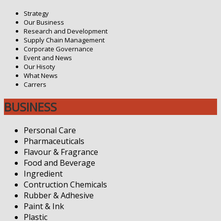
Strategy
Our Business
Research and Development
Supply Chain Management
Corporate Governance
Event and News
Our Hisoty
What News
Carrers
BUSINESS
Personal Care
Pharmaceuticals
Flavour & Fragrance
Food and Beverage
Ingredient
Contruction Chemicals
Rubber & Adhesive
Paint & Ink
Plastic