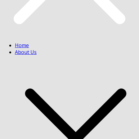
Home
About Us