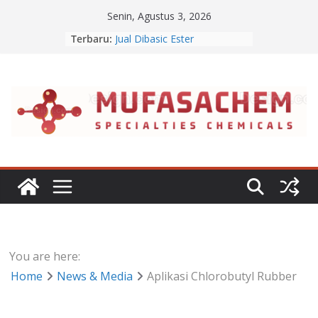
Skip
Senin, Agustus 3, 2026
to
Terbaru:
Jual Dibasic Ester
content
Jual Lanolin Anhydrous
Jual Sodium Alginate
Jual Benzalkonium Chloride
Apa Itu Disodium Phosphate
You are here:
Home
News & Media
Aplikasi Chlorobutyl Rubber