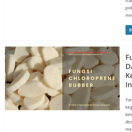
tra
pol
mem
R
F
D
K
In
Fun
keg
kim
dir
men