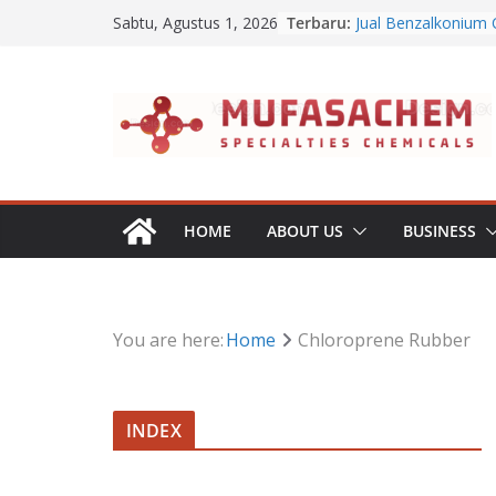
Skip
Terbaru:
Jual Benzalkonium 
Sabtu, Agustus 1, 2026
to
Apa Itu Disodium 
Jual Dibasic Ester
content
Jual Lanolin Anhydr
Jual Sodium Alginat
HOME
ABOUT US
BUSINESS
You are here:
Home
Chloroprene Rubber
INDEX