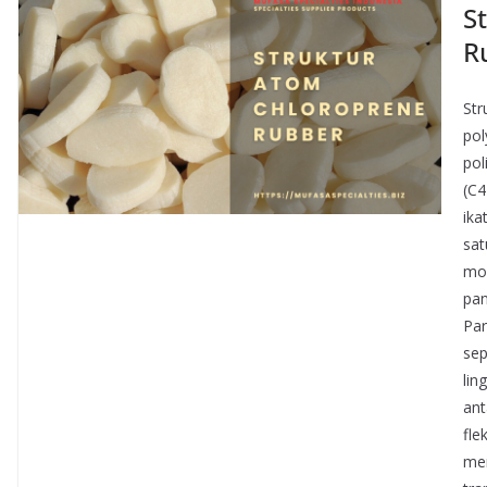
S
R
Str
pol
pol
(C4
ika
sat
mon
pan
Par
sep
lin
an
fle
mem