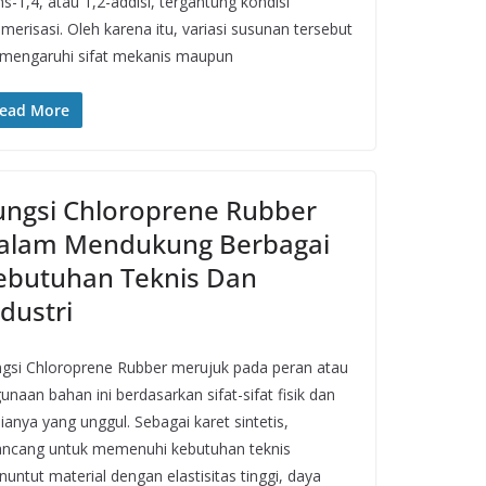
ns-1,4, atau 1,2-addisi, tergantung kondisi
imerisasi. Oleh karena itu, variasi susunan tersebut
engaruhi sifat mekanis maupun
ead More
ungsi Chloroprene Rubber
alam Mendukung Berbagai
ebutuhan Teknis Dan
dustri
gsi Chloroprene Rubber merujuk pada peran atau
unaan bahan ini berdasarkan sifat-sifat fisik dan
ianya yang unggul. Sebagai karet sintetis,
ancang untuk memenuhi kebutuhan teknis
untut material dengan elastisitas tinggi, daya