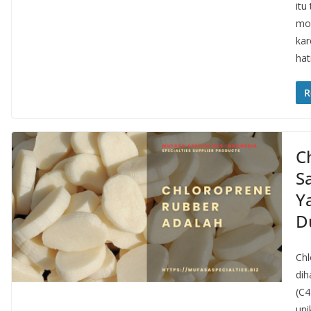
itu
mon
kar
hat
R
C
Sa
Y
D
Chl
dih
(C4
uni