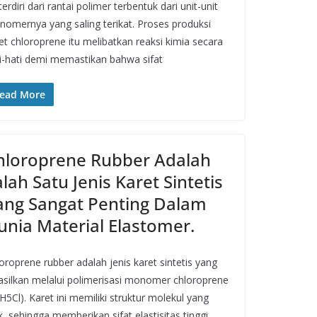
 terdiri dari rantai polimer terbentuk dari unit-unit
omernya yang saling terikat. Proses produksi
et chloroprene itu melibatkan reaksi kimia secara
i-hati demi memastikan bahwa sifat
ead More
hloroprene Rubber Adalah
lah Satu Jenis Karet Sintetis
ang Sangat Penting Dalam
unia Material Elastomer.
oroprene rubber adalah jenis karet sintetis yang
asilkan melalui polimerisasi monomer chloroprene
H5Cl). Karet ini memiliki struktur molekul yang
k, sehingga memberikan sifat elastisitas tinggi