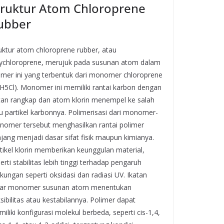
truktur Atom Chloroprene
ubber
uktur atom chloroprene rubber, atau
ychloroprene, merujuk pada susunan atom dalam
imer ini yang terbentuk dari monomer chloroprene
H5Cl). Monomer ini memiliki rantai karbon dengan
tan rangkap dan atom klorin menempel ke salah
u partikel karbonnya. Polimerisasi dari monomer-
omer tersebut menghasilkan rantai polimer
jang menjadi dasar sifat fisik maupun kimianya.
tikel klorin memberikan keunggulan material,
erti stabilitas lebih tinggi terhadap pengaruh
gkungan seperti oksidasi dan radiasi UV. Ikatan
tar monomer susunan atom menentukan
ksibilitas atau kestabilannya. Polimer dapat
iliki konfigurasi molekul berbeda, seperti cis-1,4,