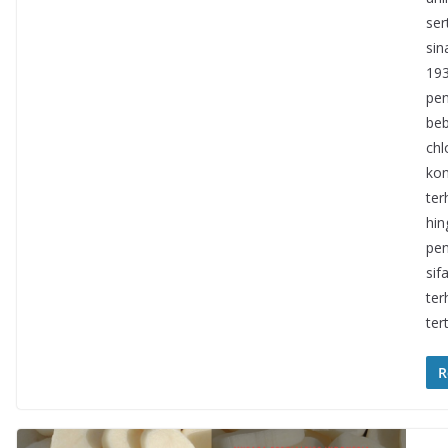
ser
sin
193
pen
beb
chl
kon
ter
hin
pen
sif
ter
ter
R