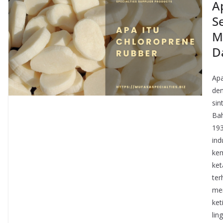
A
S
M
D
Apa
den
sin
Bah
193
ind
kem
ket
ter
men
ket
lin