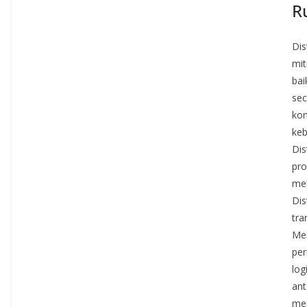
R
Dis
mit
bai
sec
kom
keb
Dis
pro
mel
Dis
tra
Me
per
log
ant
men