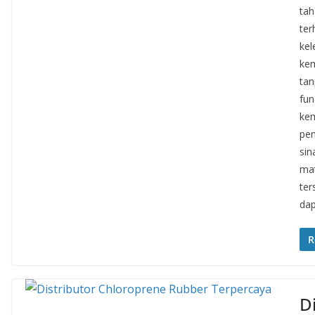
tah
ter
kel
kem
tan
fun
ke
pen
sin
mat
ter
dap
R
D