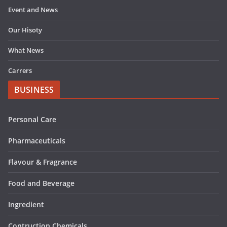
Event and News
Our Hisoty
What News
Carrers
BUSINESS
Personal Care
Pharmaceuticals
Flavour & Fragrance
Food and Beverage
Ingredient
Contruction Chemicals