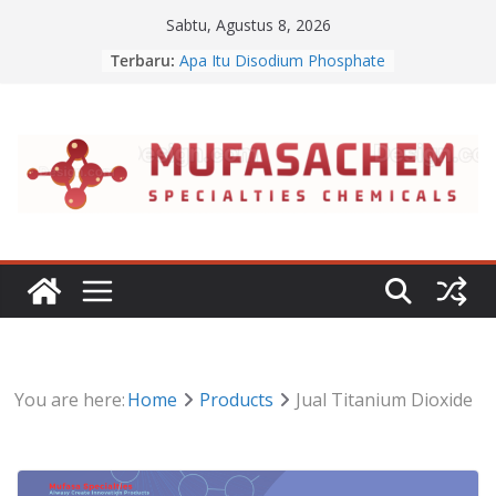
Skip
Sabtu, Agustus 8, 2026
to
Terbaru:
Apa Itu Disodium Phosphate
content
Jual Dibasic Ester
Jual Lanolin Anhydrous
Jual Sodium Alginate
Jual Benzalkonium Chloride
You are here:
Home
Products
Jual Titanium Dioxide