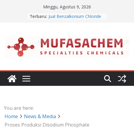
Skip
Minggu, Agustus 9, 2026
to
Jual Sodium Alginate
Terbaru:
content
Jual Benzalkonium Chloride
Apa Itu Disodium Phosphate
Jual Dibasic Ester
Jual Lanolin Anhydrous
You are here:
Home
News & Media
Proses Produksi Disodium Phosphate