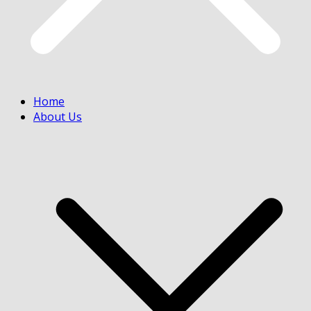
Home
About Us