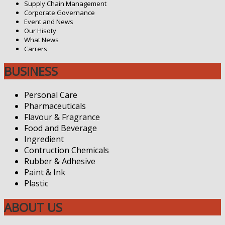
Supply Chain Management
Corporate Governance
Event and News
Our Hisoty
What News
Carrers
BUSINESS
Personal Care
Pharmaceuticals
Flavour & Fragrance
Food and Beverage
Ingredient
Contruction Chemicals
Rubber & Adhesive
Paint & Ink
Plastic
ABOUT US