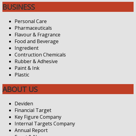
BUSINESS
Personal Care
Pharmaceuticals
Flavour & Fragrance
Food and Beverage
Ingredient
Contruction Chemicals
Rubber & Adhesive
Paint & Ink
Plastic
ABOUT US
Deviden
Financial Target
Key Figure Company
Internal Targets Company
Annual Report