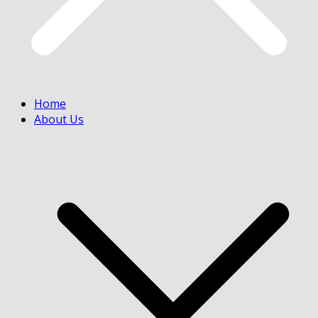
Home
About Us