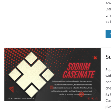
Anw
Dab
Emu
es 
R
S
Sup
wid
com
che
its
Cas
pla