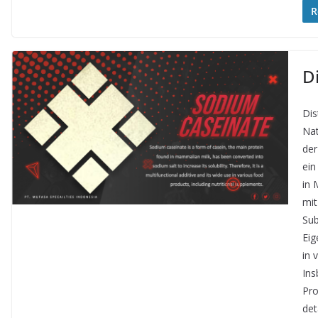
R
D
Dis
Nat
der
ein
in 
mit
Sub
Eig
in 
Ins
Pro
det