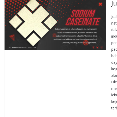
J
Jua
nat
dal
ind
pen
pad
bah
day
kej
ala
Ole
mem
leb
kej
ter