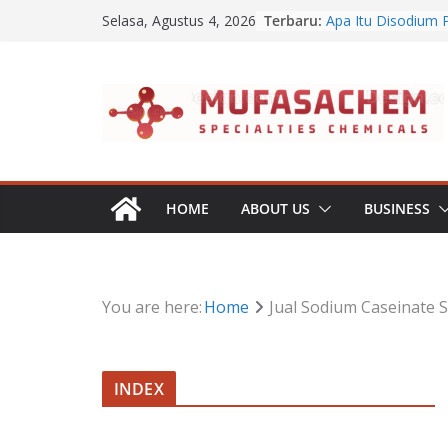
Jual Benzalkonium 
Skip
Terbaru:
Selasa, Agustus 4, 2026
Apa Itu Disodium 
to
Jual Dibasic Ester
Jual Lanolin Anhyd
content
Jual Sodium Algina
HOME
ABOUT US
BUSINESS
You are here:
Home
Jual Sodium Caseinate 
INDEX