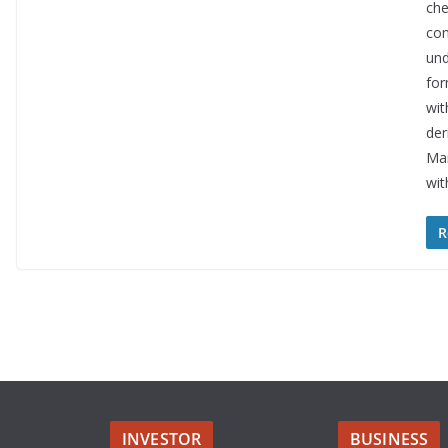
che
con
und
for
wit
der
Man
wit
R
INVESTOR
BUSINESS