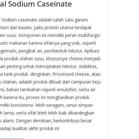
ual Sodium Caseinate
l Sodium caseinate adalah salah satu garam
rium dari kasein, yaitu protein utama terdapat
am susu. Komponen ini memiliki peran multifungsi
ustri makanan karena sifatnya yang unik, seperti
gemulsi, pengikat air, pembentuk tekstur. Aplikasi
a produk olahan susu, khususnya cheese,menjadi
an penting untuk menciptakan tekstur, stabilitas,
a tarik produk diinginkan. Processed cheese, atau
u olahan, adalah produk dibuat dari campuran keju
mi, bahan tambahan seperti emulsifier, serta air.
h karena itu, proses ini menghasilkan produk
iliki konsistensi lebih seragam, umur simpan
ih lama, serta sifat leleh lebih baik dibandingkan
u alami. Dengan demikian, berkontribusi besar
hadap kualitas akhir produk ini