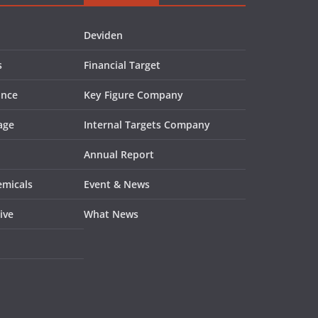
Deviden
s
Financial Target
ance
Key Figure Company
age
Internal Targets Company
Annual Report
emicals
Event & News
ive
What News