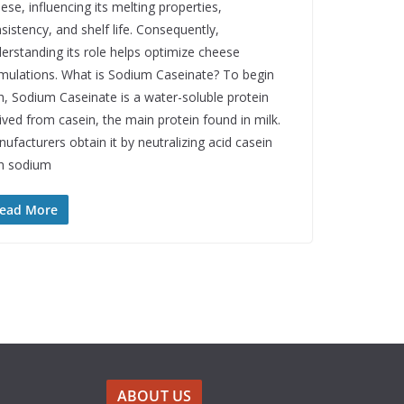
ese, influencing its melting properties,
sistency, and shelf life. Consequently,
erstanding its role helps optimize cheese
mulations. What is Sodium Caseinate? To begin
h, Sodium Caseinate is a water-soluble protein
ived from casein, the main protein found in milk.
ufacturers obtain it by neutralizing acid casein
h sodium
ead More
ABOUT US