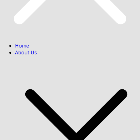
Home
About Us