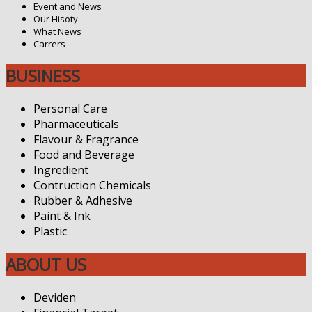
Event and News
Our Hisoty
What News
Carrers
BUSINESS
Personal Care
Pharmaceuticals
Flavour & Fragrance
Food and Beverage
Ingredient
Contruction Chemicals
Rubber & Adhesive
Paint & Ink
Plastic
ABOUT US
Deviden