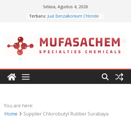
Skip
Selasa, Agustus 4, 2026
Jual Sodium Alginate
to
Terbaru:
Jual Benzalkonium Chloride
content
Apa Itu Disodium Phosphate
Jual Dibasic Ester
Jual Lanolin Anhydrous
You are here:
Home
Supplier Chlorobutyl Rubber Surabaya