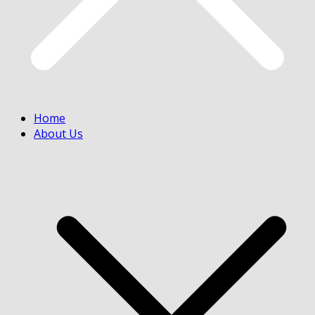
Home
About Us