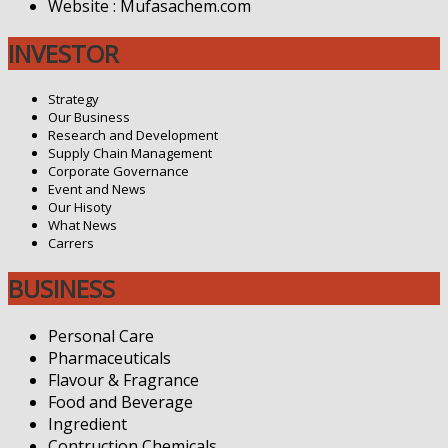
Website : Mufasachem.com
INVESTOR
Strategy
Our Business
Research and Development
Supply Chain Management
Corporate Governance
Event and News
Our Hisoty
What News
Carrers
BUSINESS
Personal Care
Pharmaceuticals
Flavour & Fragrance
Food and Beverage
Ingredient
Contruction Chemicals