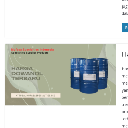
jug
da
R
H
Har
men
mel
yan
pen
tre
pro
ter
men