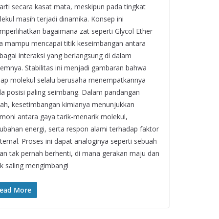
arti secara kasat mata, meskipun pada tingkat
ekul masih terjadi dinamika. Konsep ini
perlihatkan bagaimana zat seperti Glycol Ether
a mampu mencapai titik keseimbangan antara
bagai interaksi yang berlangsung di dalam
temnya. Stabilitas ini menjadi gambaran bahwa
iap molekul selalu berusaha menempatkannya
a posisi paling seimbang. Dalam pandangan
iah, kesetimbangan kimianya menunjukkan
moni antara gaya tarik-menarik molekul,
ubahan energi, serta respon alami terhadap faktor
ternal. Proses ini dapat analoginya seperti sebuah
ian tak pernah berhenti, di mana gerakan maju dan
ik saling mengimbangi
ead More