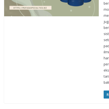
ber
mol
mem
jug
ber
sis
set
pad
ilm
har
per
eks
tar
bal
R