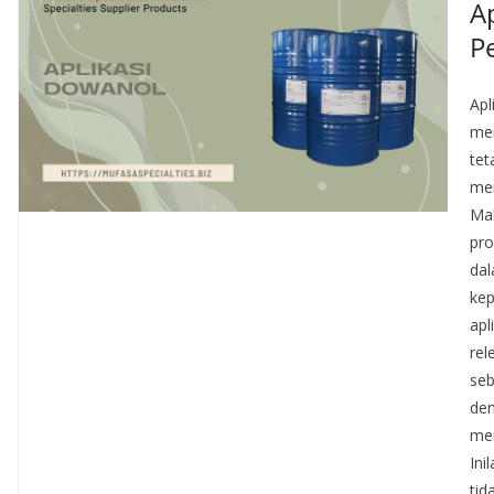
A
P
Apl
mer
tet
men
Mak
pro
dal
kep
apl
rel
seb
den
mem
Ini
tid