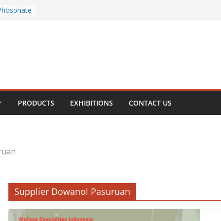
Phosphate
rous
te
Chloride
PRODUCTS
EXHIBITIONS
CONTACT US
ruan
Supplier Dowanol Pasuruan