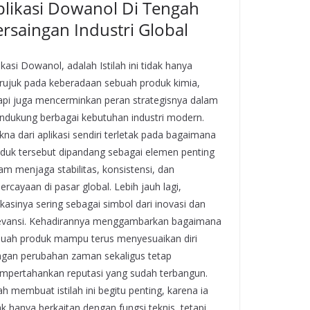
plikasi Dowanol Di Tengah
ersaingan Industri Global
ikasi Dowanol, adalah Istilah ini tidak hanya
ujuk pada keberadaan sebuah produk kimia,
api juga mencerminkan peran strategisnya dalam
dukung berbagai kebutuhan industri modern.
na dari aplikasi sendiri terletak pada bagaimana
duk tersebut dipandang sebagai elemen penting
am menjaga stabilitas, konsistensi, dan
ercayaan di pasar global. Lebih jauh lagi,
ikasinya sering sebagai simbol dari inovasi dan
evansi. Kehadirannya menggambarkan bagaimana
uah produk mampu terus menyesuaikan diri
gan perubahan zaman sekaligus tetap
pertahankan reputasi yang sudah terbangun.
lah membuat istilah ini begitu penting, karena ia
ak hanya berkaitan dengan fungsi teknis, tetapi