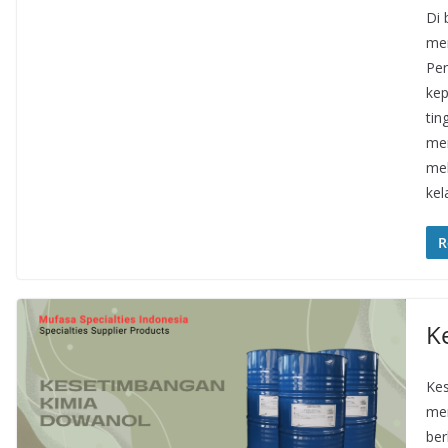
Di 
men
Pen
kep
tin
mem
mel
kel
R
K
Kes
men
ber