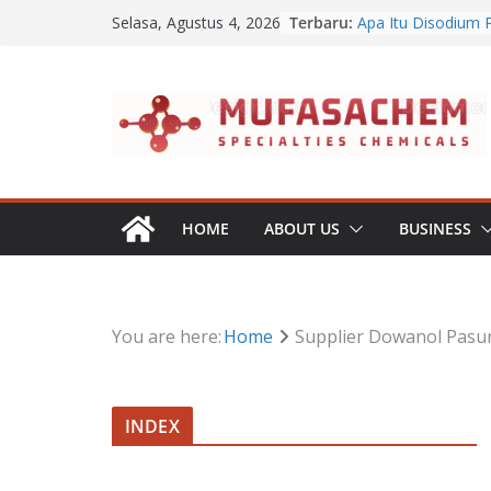
Skip
Terbaru:
Apa Itu Disodium 
Selasa, Agustus 4, 2026
to
Jual Dibasic Ester
Jual Lanolin Anhyd
content
Jual Sodium Algina
Jual Benzalkonium 
HOME
ABOUT US
BUSINESS
You are here:
Home
Supplier Dowanol Pasu
INDEX