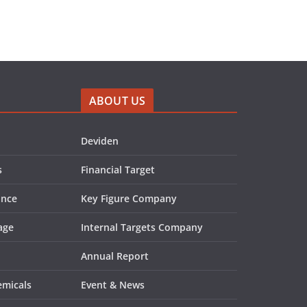
ABOUT US
Deviden
s
Financial Target
ance
Key Figure Company
age
Internal Targets Company
Annual Report
emicals
Event & News